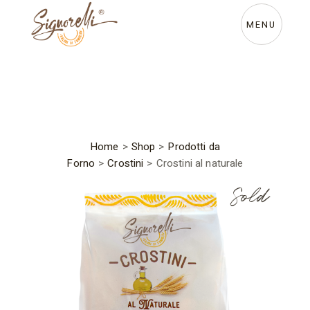
Skip
to
the
MENU
content
Home
>
Shop
>
Prodotti da
Forno
>
Crostini
>
Crostini al naturale
Sold