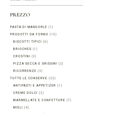
PREZZO
1
PASTA DI MANDORLE
1
PRODOTTO
15
PRODOTTI DA FORNO
15
PRODOTTI
6
BISCOTTI TIPICI
6
PRODOTTI
1
BRIOCHES
1
PRODOTTO
3
CROSTINI
3
PRODOTTI
2
PIZZA SECCA E GRISSINI
2
PRODOTTI
3
RICORRENZE
3
PRODOTTI
22
TUTTE LE CONSERVE
22
PRODOTTI
1
ANTIPASTI E APPETIZER
1
PRODOTTO
2
CREME DOLCI
2
PRODOTTI
7
MARMELLATE E CONFETTURE
7
PRODOTTI
4
MIELI
4
PRODOTTI
8