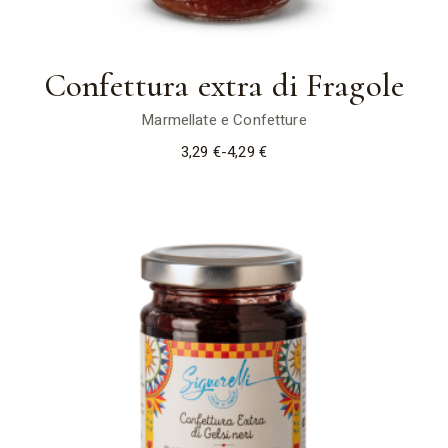
Confettura extra di Fragole
Marmellate e Confetture
3,29
€
-
4,29
€
Fascia
di
prezzo:
da
3,29 €
a
4,29 €