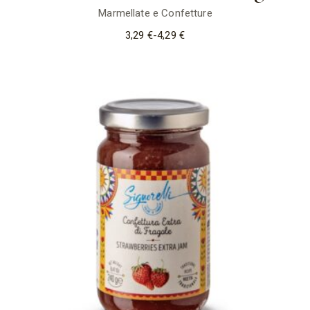
Marmellate e Confetture
3,29
€
-
4,29
€
Fascia
di
prezzo:
da
3,29 €
a
4,29 €