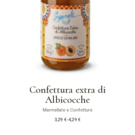
Confettura extra di
Albicocche
Marmellate e Confetture
3,29
€
-
4,29
€
Fascia
di
prezzo:
da