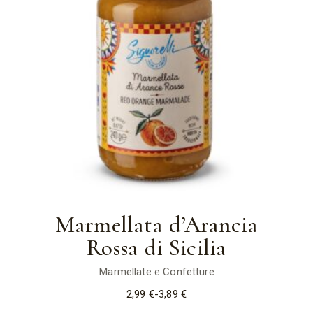
Marmellata d’Arancia
Rossa di Sicilia
Marmellate e Confetture
2,99
€
-
3,89
€
Fascia
di