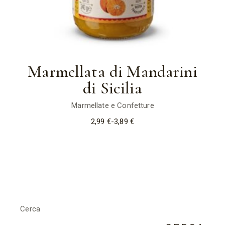
Marmellata di Mandarini
di Sicilia
Marmellate e Confetture
2,99
€
-
3,89
€
Fascia
di
prezzo:
da
2,99 €
a
3,89 €
Cerca