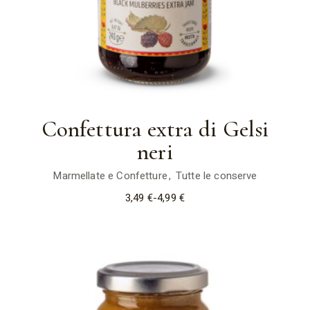
Confettura extra di Gelsi
neri
Marmellate e Confetture
Tutte le conserve
3,49
€
-
4,99
€
Fascia
di
prezzo:
da
3,49 €
a
4,99 €